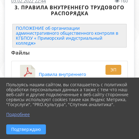
03.02.2022 22:44
160
3. ПРАВИЛА ВНУТРЕННЕГО ТРУДОВОГО
РАСПОРЯДКА
ПОЛОЖЕНИЕ об организации
административного общественного контроля в
КГБПОУ « Приморский индустриальный
колледж»
Файлы
ЭП
Правила внутреннего
Пользуясь нашим сайтом, вы соглашаетесь с политикой
трудового распорядка_2023-2025 (564.6
обработки персональных данных а также с тем что наш
KiB)
веб-сайт и другие подключенные к веб-сайту сторонние
сервисы используют cookies такие как Яндекс Метрика,
"Госуслуги", "PRO.Культура", "Спутник аналитика".
ЭП
Правила ВТР 2026-2028 (2.1
Подробнее
MiB)
Подтверждаю
Скачать все