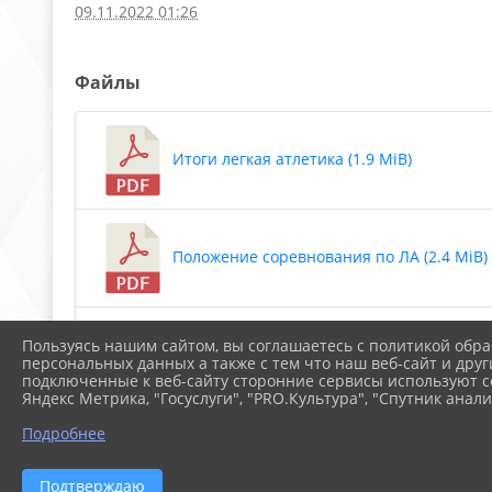
09.11.2022 01:26
Файлы
Итоги легкая атлетика (1.9 MiB)
Положение соревнования по ЛА (2.4 MiB)
Пользуясь нашим сайтом, вы соглашаетесь с политикой обра
План ФОСМР на 2022-2023 учебный год (6
персональных данных а также с тем что наш веб-сайт и друг
подключенные к веб-сайту сторонние сервисы используют co
Яндекс Метрика, "Госуслуги", "PRO.Культура", "Спутник анали
Подробнее
программа спортивной секции АГ (1.9 Mi
Подтверждаю