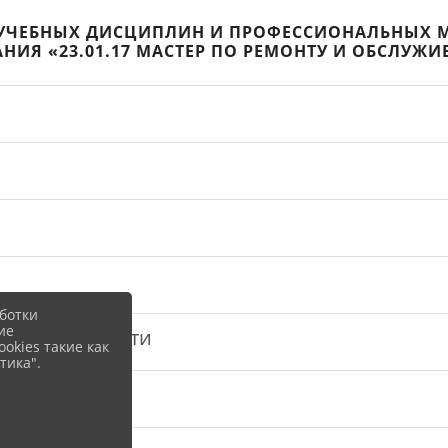
УЧЕБНЫХ ДИСЦИПЛИН И ПРОФЕССИОНАЛЬНЫХ М
ИЯ «23.01.17 МАСТЕР ПО РЕМОНТУ И ОБСЛУЖИ
ботки
ие
й деятельности
okies такие как
тика".
ости