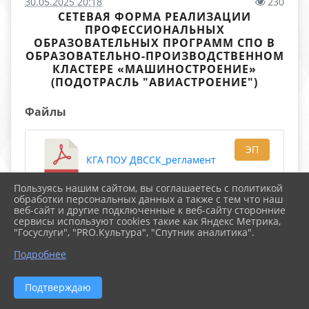
30.05.2025 20:18
230
СЕТЕВАЯ ФОРМА РЕАЛИЗАЦИИ
ПРОФЕССИОНАЛЬНЫХ
ОБРАЗОВАТЕЛЬНЫХ ПРОГРАММ СПО В
ОБРАЗОВАТЕЛЬНО-ПРОИЗВОДСТВЕННОМ
КЛАСТЕРЕ «МАШИНОСТРОЕНИЕ»
(ПОДОТРАСЛЬ "АВИАСТРОЕНИЕ")
Файлы
ЭП
КГА ПОУ ДВССК_регламент
Пользуясь нашим сайтом, вы соглашаетесь с политикой
(675.3 KiB)
обработки персональных данных а также с тем что наш
веб-сайт и другие подключенные к веб-сайту сторонние
сервисы используют cookies такие как Яндекс Метрика,
ЭП
КГА ПОУ ЛИК_регламент
"Госуслуги", "PRO.Культура", "Спутник аналитика".
Подробнее
(714.5 KiB)
Подтверждаю
ЭП
КГА ПОУ СИЭК_регламент