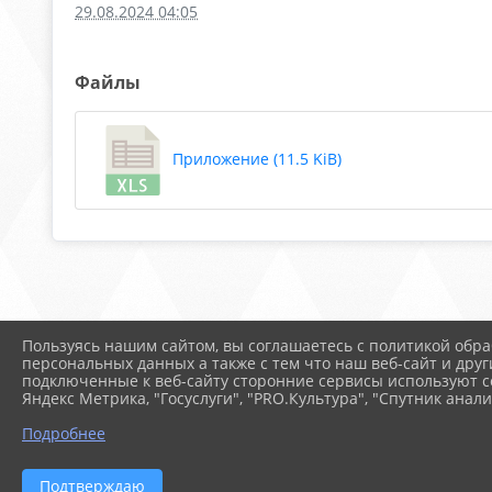
29.08.2024 04:05
Файлы
Приложение (11.5 KiB)
Пользуясь нашим сайтом, вы соглашаетесь с политикой обра
персональных данных а также с тем что наш веб-сайт и друг
подключенные к веб-сайту сторонние сервисы используют co
Яндекс Метрика, "Госуслуги", "PRO.Культура", "Спутник анали
Подробнее
2026 г. arspik.ru
Вход
Подтверждаю