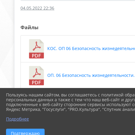
04.05.2022 22:36
Файлы
КОС. ОП 06 Безопасность жизнедеятельнос
ОП. 06 Безопасность жизнедеятельности.p
Пользуясь нашим сайтом, вы соглашаетесь с политикой обра
Скачать все
персональных данных а также с тем что наш веб-сайт и друг
подключенные к веб-сайту сторонние сервисы используют co
Яндекс Метрика, "Госуслуги", "PRO.Культура", "Спутник анали
Подробнее
2026 г. arspik.ru
Вход
Подтверждаю