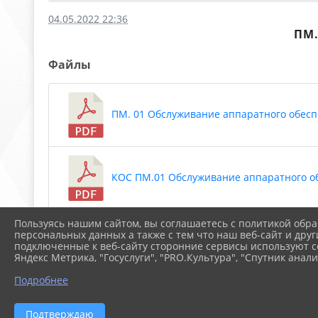
04.05.2022 22:36
ПМ
Файлы
ПМ. 01 Обслуживание аппаратного обесп
КОС ПМ.01 Обслуживание аппаратного об
Пользуясь нашим сайтом, вы соглашаетесь с политикой обра
Скачать все
персональных данных а также с тем что наш веб-сайт и друг
подключенные к веб-сайту сторонние сервисы используют co
Яндекс Метрика, "Госуслуги", "PRO.Культура", "Спутник анали
Подробнее
2026 г. arspik.ru
Вход
Подтверждаю