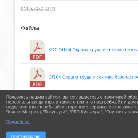
04.05.2022 22:41
Файлы
КОС ОП.04 Охрана труда и техника безопа
ОП.04 Охрана труда и техника безопасност
Пользуясь нашим сайтом, вы соглашаетесь с политикой обра
Скачать все
персональных данных а также с тем что наш веб-сайт и друг
подключенные к веб-сайту сторонние сервисы используют co
Яндекс Метрика, "Госуслуги", "PRO.Культура", "Спутник анали
Подробнее
2026 г. arspik.ru
Вход
Подтверждаю