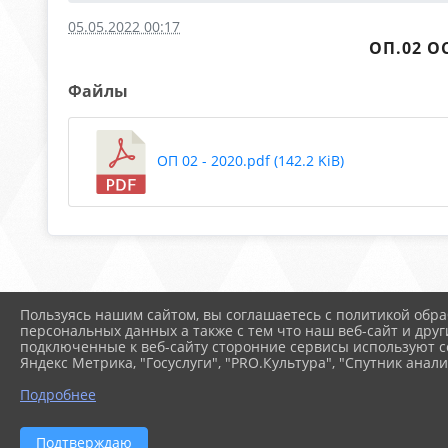
05.05.2022 00:17
ОП.02 
Файлы
ОП 02 - 2020.pdf (142.2 KiB)
Пользуясь нашим сайтом, вы соглашаетесь с политикой обра
персональных данных а также с тем что наш веб-сайт и друг
подключенные к веб-сайту сторонние сервисы используют co
Яндекс Метрика, "Госуслуги", "PRO.Культура", "Спутник анали
Подробнее
2026 г. arspik.ru
Вход
Подтверждаю