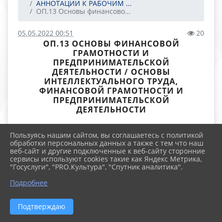
АННОТАЦИИ К РАБОЧИМ ...
ОП.13 Основы финансово...
05.05.2022 00:51
20
ОП.13 ОСНОВЫ ФИНАНСОВОЙ
ГРАМОТНОСТИ И
ПРЕДПРИНИМАТЕЛЬСКОЙ
ДЕЯТЕЛЬНОСТИ / ОСНОВЫ
ИНТЕЛЛЕКТУАЛЬНОГО ТРУДА,
ФИНАНСОВОЙ ГРАМОТНОСТИ И
ПРЕДПРИНИМАТЕЛЬСКОЙ
ДЕЯТЕЛЬНОСТИ
Файлы
Пользуясь нашим сайтом, вы соглашаетесь с политикой
обработки персональных данных а также с тем что наш
веб-сайт и другие подключенные к веб-сайту сторонние
ЭП
сервисы используют cookies такие как Яндекс Метрика,
ОП 13 2018.pdf (138.2 KiB)
"Госуслуги", "PRO.Культура", "Спутник аналитика".
Подробнее
Подтверждаю