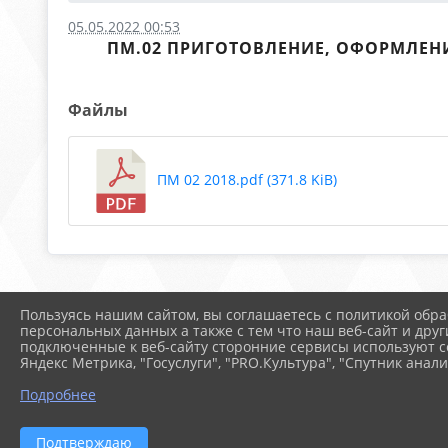
05.05.2022 00:53
ПМ.02 ПРИГОТОВЛЕНИЕ, ОФОРМЛЕН
Файлы
ПМ 02 2018.pdf (371.8 KiB)
Пользуясь нашим сайтом, вы соглашаетесь с политикой обра
персональных данных а также с тем что наш веб-сайт и друг
подключенные к веб-сайту сторонние сервисы используют co
Яндекс Метрика, "Госуслуги", "PRO.Культура", "Спутник анали
Подробнее
2026 г. arspik.ru
Вход
Подтверждаю