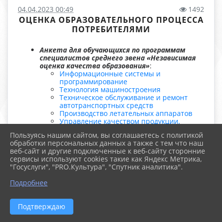
04.04.2023 00:49
1492
ОЦЕНКА ОБРАЗОВАТЕЛЬНОГО ПРОЦЕССА
ПОТРЕБИТЕЛЯМИ
Анкета для обучающихся по программам
специалистов среднего звена «Независимая
оценка качества образования»
:
Информационные системы и
программирование
Технология машиностроения
Техническое обслуживание и ремонт
автотранспортных средств
Производство летательных аппаратов
Управление качеством продукции,
процессов и услуг (по отраслям)
Пользуясь нашим сайтом, вы соглашаетесь с политикой
Коммерция (по отраслям)
обработки персональных данных а также с тем что наш
Поварское и кондитерское дело
веб-сайт и другие подключенные к веб-сайту сторонние
Юриспруденция
сервисы используют cookies такие как Яндекс Метрика,
Техническое обслуживание и ремонт
"Госуслуги", "PRO.Культура", "Спутник аналитика".
двигателей, систем и агрегатов
автомобилей
Подробнее
Анкета для обучающихся по программам
подготовки квалифицированных рабочих,
служащих «Независимая оценка качества
Подтверждаю
образования»
:
Наладчик аппаратных и программных