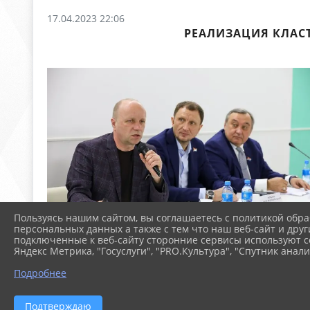
17.04.2023 22:06
РЕАЛИЗАЦИЯ КЛАС
Пользуясь нашим сайтом, вы соглашаетесь с политикой обра
персональных данных а также с тем что наш веб-сайт и друг
подключенные к веб-сайту сторонние сервисы используют co
Яндекс Метрика, "Госуслуги", "PRO.Культура", "Спутник анали
Подробнее
Подтверждаю