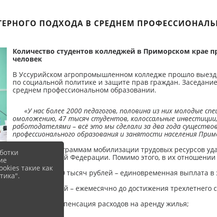
ТЕРНОГО ПОДХОДА В СРЕДНЕМ ПРОФЕССИОНАЛ
Количество студентов колледжей в Приморском крае пр
человек
В Уссурийском агропромышленном колледже прошло выездн
по социальной политике и защите прав граждан. Заседани
среднем профессиональном образовании.
«У нас более 2000 педагогов, половина из них молодые с
омоложению, 47 тысяч студентов, колоссальные инвестиции
работодателями – всё это мы сделали за два года существов
профессионального образования и занятости населения Примо
Благодаря программам мобилизации трудовых ресурсов уда
ботки
всей Российской Федерации. Помимо этого, в их отношении
ие
okies такие как
➡️
от 250 до 440 тысяч рублей – единовременная выплата в 
тика".
10 тысяч рублей – ежемесячно до достижения трехлетнего 
➡️
до 50% – компенсация расходов на аренду жилья;