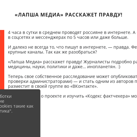
«ЛАПША МЕДИА» РАССКАЖЕТ ПРАВДУ!
4 часа в сутки в среднем проводят россияне в интернете. 
в соцсетях и мессенджерах по 5 часов или даже больше.
И далеко не всегда то, что пишут в интернете, — правда. 
крупные каналы. Так как же разобраться?
«Лапша Медиа» расскажет правду! Журналисты подробно ра
медицины, науки, политики и даже… инопланетян. :)
Теперь свое собственное расследование может опубликоват
проверки администраторами) — и стать одним из авторов 
разместит в своей группе во «ВКонтакте».
Узнать больше о проекте и изучить «Кодекс фактчекера» м
ботки
ие
okies такие как
тика".