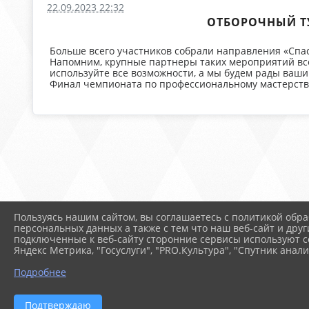
22.09.2023 22:32
ОТБОРОЧНЫЙ Т
Больше всего участников собрали направления «Спа
Напомним, крупные партнеры таких мероприятий все
используйте все возможности, а мы будем рады ваш
Финал чемпионата по профессиональному мастерству 
Пользуясь нашим сайтом, вы соглашаетесь с политикой обра
персональных данных а также с тем что наш веб-сайт и друг
подключенные к веб-сайту сторонние сервисы используют co
Яндекс Метрика, "Госуслуги", "PRO.Культура", "Спутник анали
Подробнее
2026 г. arspik.ru
Вход
Подтверждаю