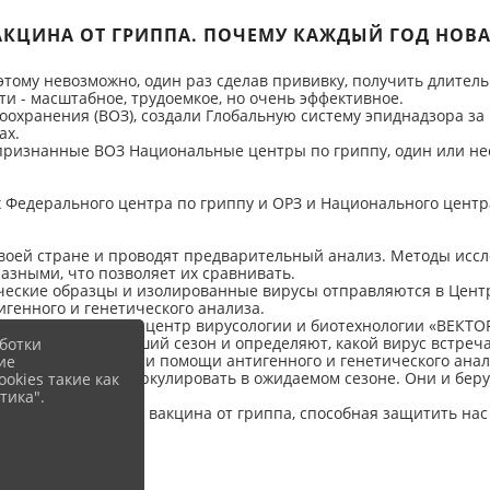
АКЦИНА ОТ ГРИППА. ПОЧЕМУ КАЖДЫЙ ГОД НОВА
оэтому невозможно, один раз сделав прививку, получить длител
ти - масштабное, трудоемкое, но очень эффективное.
хранения (ВОЗ), создали Глобальную систему эпиднадзора за 
ах.
 признанные ВОЗ Национальные центры по гриппу, один или не
х Федерального центра по гриппу и ОРЗ и Национального цент
оей стране и проводят предварительный анализ. Методы иссле
азными, что позволяет их сравнивать.
еские образцы и изолированные вирусы отправляются в Цент
генного и генетического анализа.
рственный научный центр вирусологии и биотехнологии «ВЕКТО
уации за прошедший сезон и определяют, какой вирус встреча
ботки
 распространен. При помощи антигенного и генетического ана
ие
 гриппа будут циркулировать в ожидаемом сезоне. Они и беру
okies такие как
тика".
я стоит актуальная вакцина от гриппа, способная защитить нас