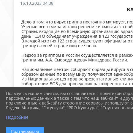
16.10.2023 04:08
В
Дело в том, что вирус гриппа постоянно мутирует, п
Ученые всего мира искали решение и смогли его най
Страны, входящие во Всемирную организацию здравоо
день ГСЭГО объединяет учреждения в 123 государств
В каждой из этих 123 стран существуют официально
гриппу в своей стране или ее части.
Надзор за гриппом в России осуществляется в рамка
гриппа им. А.А. Смородинцева» Минздрава России.
Национальные центры собирают образцы вируса в св
образом данные по всему миру получаются единообр
Из Национальных центров репрезентативные клинич
лаборатории ВОЗ для проведения расширенного анти
Центр сотрудничества ВОЗ в России - ФБУН «Госуда
На основании собранных данных проводят анализ сит
Пользуясь нашим сайтом, вы соглашаетесь с политикой обра
представлен незначительно, а к концу был наиболее
персональных данных а также с тем что наш веб-сайт и друг
происходит прогнозирование ситуации: какие штаммы
подключенные к веб-сайту сторонние сервисы используют co
Яндекс Метрика, "Госуслуги", "PRO.Культура", "Спутник анали
Таким образом каждый год на страже нашего здоровь
Подробнее
Прививайтесь и будьте здоровы!
Подтверждаю