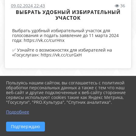
09.02.2024 22:43
36
ВЫБРАТЬ УДОБНЫЙ ИЗБИРАТЕЛЬНЫЙ
УЧАСТОК
Выбрать удобный избирательный участок для
голосования и подать заявление до 11 марта 2024
года: https://vk.cc/curHnx
✅ Узнайте о возможностях для избирателей на
«Госуслугах»: https://vk.cc/curGxH
Пользуясь нашим сайтом, вы соглашаетесь с политикой
2026 г. arspik.ru
обработки персональных данных а также с тем что наш
Вход
веб-сайт и другие подключенные к веб-сайту сторонние
Карта сайта
сервисы используют cookies такие как Яндекс Метрика,
Политика обработки персональных данных
"Госуслуги", "PRO.Культура", "Спутник аналитика".
Подробнее
Сделано на KubCMS
Разработка и поддержка
Подтверждаю