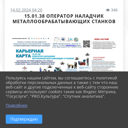
14.02.2024 04:20
346
15.01.38 ОПЕРАТОР НАЛАДЧИК
МЕТАЛЛООБРАБАТЫВАЮЩИХ СТАНКОВ
Пользуясь нашим сайтом, вы соглашаетесь с политикой
обработки персональных данных а также с тем что наш
веб-сайт и другие подключенные к веб-сайту сторонние
сервисы используют cookies такие как Яндекс Метрика,
"Госуслуги", "PRO.Культура", "Спутник аналитика".
Код и наименование профессии
15.01.38
Подробнее
«Оператор наладчик металлообрабатывающих
станков»
Подтверждаю
Квалификация
Оператор наладчик
металлообрабатывающих станков