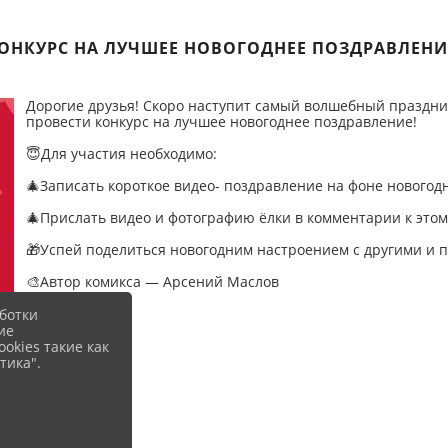
ОНКУРС НА ЛУЧШЕЕ НОВОГОДНЕЕ ПОЗДРАВЛЕНИ
Дорогие друзья! Скоро наступит самый волшебный праздник
провести конкурс на лучшее новогоднее поздравление!
😇Для участия необходимо:
🎄Записать короткое видео- поздравление на фоне новогодн
🎄Прислать видео и фотографию ёлки в комментарии к этому
🎁Успей поделиться новогодним настроением с другими и 
🎨Автор комикса — Арсений Маслов
ботки
ие
okies такие как
тика".