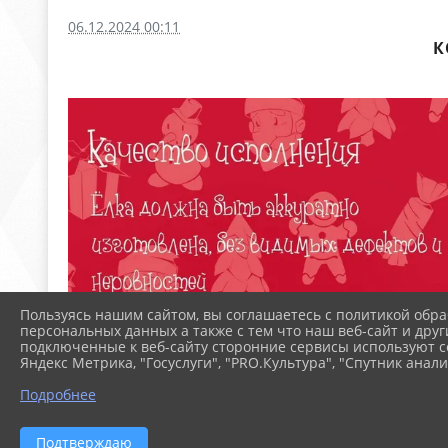
06.12.2024 00:11
К
Пользуясь нашим сайтом, вы соглашаетесь с политикой обра
персональных данных а также с тем что наш веб-сайт и друг
подключенные к веб-сайту сторонние сервисы используют co
Яндекс Метрика, "Госуслуги", "PRO.Культура", "Спутник анали
Подробнее
Подтверждаю