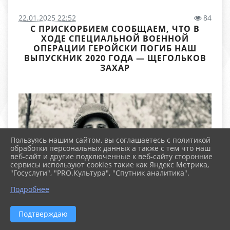
22.01.2025 22:52
84
С ПРИСКОРБИЕМ СООБЩАЕМ, ЧТО В
ХОДЕ СПЕЦИАЛЬНОЙ ВОЕННОЙ
ОПЕРАЦИИ ГЕРОЙСКИ ПОГИБ НАШ
ВЫПУСКНИК 2020 ГОДА — ЩЕГОЛЬКОВ
ЗАХАР
Пользуясь нашим сайтом, вы соглашаетесь с политикой
обработки персональных данных а также с тем что наш
веб-сайт и другие подключенные к веб-сайту сторонние
сервисы используют cookies такие как Яндекс Метрика,
"Госуслуги", "PRO.Культура", "Спутник аналитика".
Подробнее
Подтверждаю