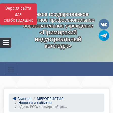
Версия сайта
для
Краевое государственное
бюджетное профессиональное
слабовидящих
образовательное учреждение
«Приморский
индустриальный
колледж»
Главная
МЕРОПРИЯТИЯ
Новости и события
«День РСО/Карьерный фо...