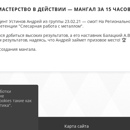
МАСТЕРСТВО В ДЕЙСТВИИ — МАНГАЛ ЗА 15 ЧАСОВ
тудент Устинов Андрей из группы 23.02.21 — смог! На Регионал
петенции "Слесарная работа с металлом".
 добиться высоких результатов, а его наставник Балацкий А.В
результатов, надеясь, что Андрей займет призовое место! 🏆
создания мангала.
ботки
ие
okies такие как
тика".
Карта сайта