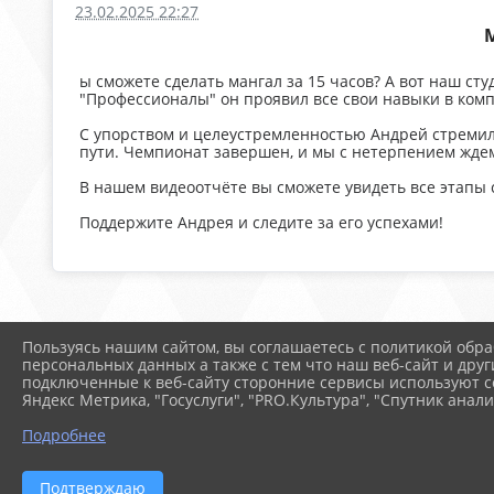
23.02.2025 22:27
ы сможете сделать мангал за 15 часов? А вот наш с
"Профессионалы" он проявил все свои навыки в ком
С упорством и целеустремленностью Андрей стремился
пути. Чемпионат завершен, и мы с нетерпением ждем 
В нашем видеоотчёте вы сможете увидеть все этапы 
Поддержите Андрея и следите за его успехами!
Пользуясь нашим сайтом, вы соглашаетесь с политикой обра
персональных данных а также с тем что наш веб-сайт и друг
подключенные к веб-сайту сторонние сервисы используют co
Яндекс Метрика, "Госуслуги", "PRO.Культура", "Спутник анали
Подробнее
2026 г. arspik.ru
Вход
Подтверждаю