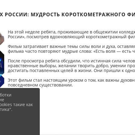
 РОССИИ: МУДРОСТЬ КОРОТКОМЕТРАЖНОГО ФИ
На этой неделе ребята, проживающие в общежитии колледж
России», посмотрев вдохновляющий короткометражный фил
Фильм затрагивает важные темы силы воли и духа, оставля
фильма часто повторяют мудрые слова: «Есть воля — есть ч
После просмотра ребята обсудили, что истинная сила чело
нравственные выборы, желании творить добро, умении пр
достигать поставленных целей в жизни. Они пришли к одному
Этот фильм стал настоящим уроком о том, как важны духов
повседневном существовании.
ботки
ие
okies такие как
тика".