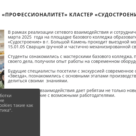
 «ПРОФЕССИОНАЛИТЕТ» КЛАСТЕР «СУДОСТРОЕН
В рамках реализации сетевого взаимодействия и сотруднич
марта 2025 года на площадке базового колледжа образоват
«Судостроение» в г. Большой Камень проходит выездной мо
15.01.05 Сварщик (ручной и частично механизированной св
Студенты ознакомились с мастерскими базового колледжа, 
своего дела, получили опыт работы на современном обор
Будущие специалисты посетили с экскурсией современное
«Звезда», познакомились с основными этапами производств
делиться своими знаниями.
Опыт сетевого взаимодействия дает ребятам не только нов
встречи, общение с возможными работодателями.
ботки
ие
okies такие как
тика".