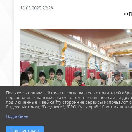
16.03.2025 22:28
ФП
Пользуясь нашим сайтом, вы соглашаетесь с политикой обра
персональных данных а также с тем что наш веб-сайт и друг
подключенные к веб-сайту сторонние сервисы используют co
Яндекс Метрика, "Госуслуги", "PRO.Культура", "Спутник анали
Подробнее
Подтверждаю