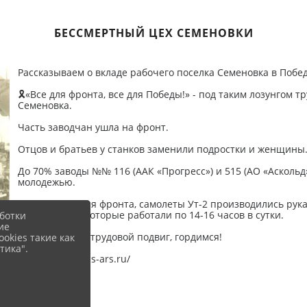
БЕССМЕРТНЫЙ ЦЕХ СЕМЕНОВКИ
Рассказываем о вкладе рабочего поселка Семеновка в Побе
🎗«Все для фронта, все для Победы!» - под таким лозунгом 
Семеновка.
Часть заводчан ушла на фронт.
Отцов и братьев у станков заменили подростки и женщины
До 70% заводы №№ 116 (ААК «Прогресс») и 515 (АО «Аскол
молодежью.
Боеприпасы для фронта, самолеты Ут-2 производились рук
фронтовиков, которые работали по 14-16 часов в сутки.
ботки
ие
🪔Помним ваш трудовой подвиг, гордимся!
okies такие как
тика".
http://letopis.cbs-ars.ru/