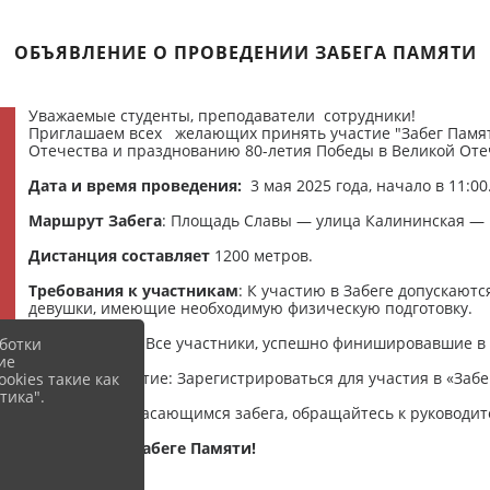
ОБЪЯВЛЕНИЕ О ПРОВЕДЕНИИ ЗАБЕГА ПАМЯТИ
Уважаемые студенты, преподаватели сотрудники!
Приглашаем всех желающих принять участие "Забег Памят
Отечества и празднованию 80-летия Победы в Великой Оте
Дата и время проведения:
3 мая 2025 года, начало в 11:00
Маршрут Забега
: Площадь Славы — улица Калининская —
Дистанция составляет
1200 метров.
Требования к участникам
: К участию в Забеге допускаю
девушки, имеющие необходимую физическую подготовку.
Награждение
: Все участники, успешно финишировавшие в
ботки
ие
Заявки на участие: Зарегистрироваться для участия в «Заб
okies такие как
тика".
По вопросам, касающимся забега, обращайтесь к руководит
Ждем вас на Забеге Памяти!