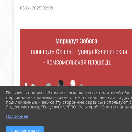
03.04.2025 02:08
Пользуясь нашим сайтом, вы соглашаетесь с политикой обра
персональных данных а также с тем что наш веб-сайт и друг
подключенные к веб-сайту сторонние сервисы используют co
Яндекс Метрика, "Госуслуги", "PRO.Культура", "Спутник анали
Подробнее
Подтверждаю