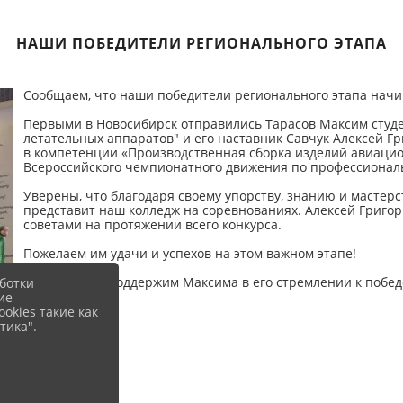
НАШИ ПОБЕДИТЕЛИ РЕГИОНАЛЬНОГО ЭТАПА
Сообщаем, что наши победители регионального этапа нач
Первыми в Новосибирск отправились Тарасов Максим студе
летательных аппаратов" и его наставник Савчук Алексей Г
в компетенции «Производственная сборка изделий авиацио
Всероссийского чемпионатного движения по профессиональ
Уверены, что благодаря своему упорству, знанию и мастер
представит наш колледж на соревнованиях. Алексей Григо
советами на протяжении всего конкурса.
Пожелаем им удачи и успехов на этом важном этапе!
💪🙌 Давайте поддержим Максима в его стремлении к побед
ботки
ие
okies такие как
тика".