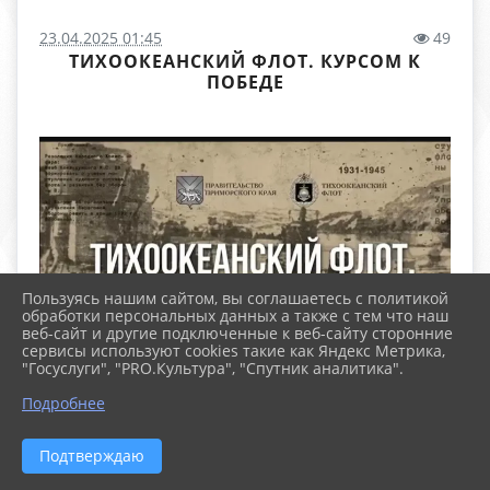
23.04.2025 01:45
49
ТИХООКЕАНСКИЙ ФЛОТ. КУРСОМ К
ПОБЕДЕ
Пользуясь нашим сайтом, вы соглашаетесь с политикой
обработки персональных данных а также с тем что наш
веб-сайт и другие подключенные к веб-сайту сторонние
сервисы используют cookies такие как Яндекс Метрика,
"Госуслуги", "PRO.Культура", "Спутник аналитика".
22 июня в 17 часов жители Владивостока услышали
Подробнее
историческую речь председателя Совета народных
комиссаров СССР Вячеслава Молотова:
Подтверждаю
«Сегодня в 4 часа утра, без предъявления каких-