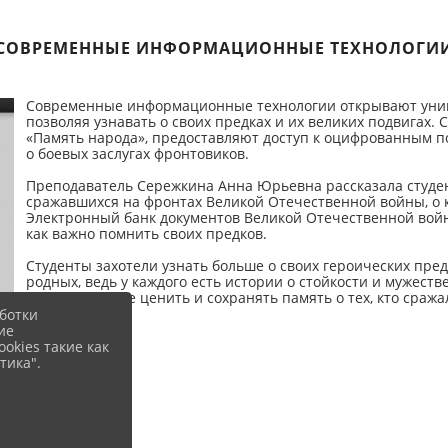
СОВРЕМЕННЫЕ ИНФОРМАЦИОННЫЕ ТЕХНОЛОГИ
Современные информационные технологии открывают уник
позволяя узнавать о своих предках и их великих подвигах. 
«Память народа», предоставляют доступ к оцифрованным 
о боевых заслугах фронтовиков.
Преподаватель Сережкина Анна Юрьевна рассказала студен
сражавшихся на фронтах Великой Отечественной войны, о к
Электронный банк документов Великой Отечественной войны
как важно помнить своих предков.
Студенты захотели узнать больше о своих героических пр
родных, ведь у каждого есть истории о стойкости и мужес
Давайте вместе ценить и сохранять память о тех, кто сража
ботки
ие
okies такие как
тика".