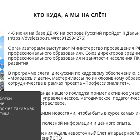
КТО КУДА, А МЫ НА СЛЁТ!
4-6 июня на базе ДВФУ на острове Русский пройдет II Дал
(https://dvsletspo.ru/#rec912994276)
Организаторами выступают Министерство просвещения РФ
профессионального образования», Союз директоров средн
профессионального образования и занятости населения ПК
развития.
В программе слёта: дискуссии по кадровому обеспечению,
«Молодёжь и дети», мастер-классы по инклюзивному образ
сотрудничества в рамках проекта «Профессионалитет».
Обширная команда нашего колледжа примет активное учас
направлениям: управленческое, методическое, педагогичес
ботки
молодёжное и отраслевое.
ие
okies такие как
Следите за нашими новостями, чтобы быть в курсе самых 
тика".
Впереди много полезной информации и ценного опыта.
#ЛидерыИзменения #ДальневосточныйСлет #КарьерноеРа
#ЛидерыизмененийСПО