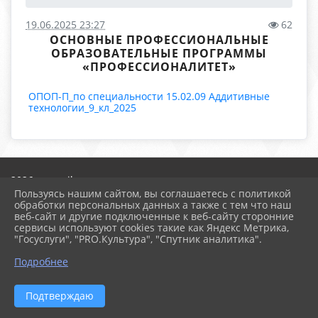
19.06.2025 23:27
62
ОСНОВНЫЕ ПРОФЕССИОНАЛЬНЫЕ
ОБРАЗОВАТЕЛЬНЫЕ ПРОГРАММЫ
«ПРОФЕССИОНАЛИТЕТ»
ОПОП-П_по специальности 15.02.09 Аддитивные
технологии_9_кл_2025
2026 г. arspik.ru
Вход
Пользуясь нашим сайтом, вы соглашаетесь с политикой
Карта сайта
обработки персональных данных а также с тем что наш
Политика обработки персональных данных
веб-сайт и другие подключенные к веб-сайту сторонние
сервисы используют cookies такие как Яндекс Метрика,
"Госуслуги", "PRO.Культура", "Спутник аналитика".
Сделано на KubCMS
Разработка и поддержка
Подробнее
Подтверждаю