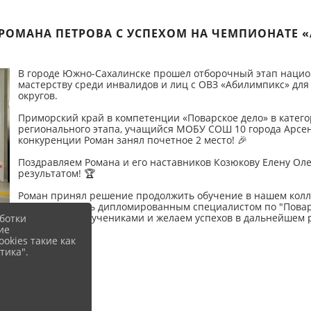
РОМАНА ПЕТРОВА С УСПЕХОМ НА ЧЕМПИОНАТЕ 
В городе Южно-Сахалинске прошел отборочный этап нацио
мастерству среди инвалидов и лиц с ОВЗ «Абилимпикс» дл
округов.
Приморский край в компетенции «Поварское дело» в катег
регионального этапа, учащийся МОБУ СОШ 10 города Арсен
конкуренции Роман занял почетное 2 место! 🎉
Поздравляем Романа и его наставников Козюкову Елену Ол
результатом! 🏆
Роман принял решение продолжить обучение в нашем колл
уровень и стать дипломированным специалистом по "Повар
талантливыми учениками и желаем успехов в дальнейшем 
ботки
ие
okies такие как
тика".