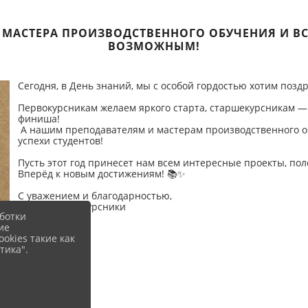
 МАСТЕРА ПРОИЗВОДСТВЕННОГО ОБУЧЕНИЯ И ВС
ВОЗМОЖНЫМ!
Сегодня, в День знаний, мы с особой гордостью хотим поздр
Первокурсникам желаем яркого старта, старшекурсникам —
финиша!
А нашим преподавателям и мастерам производственного об
успехи студентов!
Пусть этот год принесет нам всем интересные проекты, п
Вперёд к новым достижениям! 📚✨
С уважением и благодарностью,
Ваши старшекурсники
ботки
ие
okies такие как
тика".