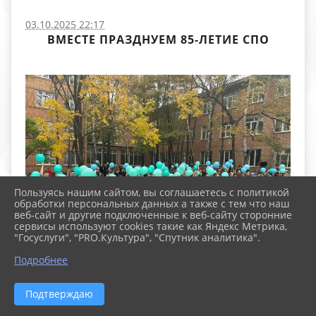
03.10.2025 22:17
ВМЕСТЕ ПРАЗДНУЕМ 85-ЛЕТИЕ СПО
Пользуясь нашим сайтом, вы соглашаетесь с политикой
обработки персональных данных а также с тем что наш
веб-сайт и другие подключенные к веб-сайту сторонние
сервисы используют cookies такие как Яндекс Метрика,
"Госуслуги", "PRO.Культура", "Спутник аналитика".
Подробнее
Студенты и сотрудники нашего колледжа
Подтверждаю
объединились в большом флешмобе, посвящённом
славному юбилею — 85-летию системы среднего