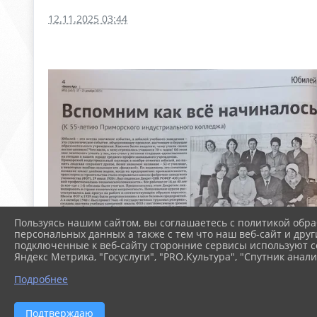
12.11.2025 03:44
Пользуясь нашим сайтом, вы соглашаетесь с политикой обра
персональных данных а также с тем что наш веб-сайт и друг
подключенные к веб-сайту сторонние сервисы используют co
Яндекс Метрика, "Госуслуги", "PRO.Культура", "Спутник анали
Подробнее
Подтверждаю