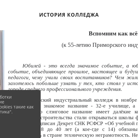
ИСТОРИЯ КОЛЛЕДЖА
Вспомним как всё
(к 55-летию Приморского инд
Юбилей - это всегда значимое событие, а юб
событие, объединяющее прошлое, настоящее и будущ
педагоги, чему учили своих воспитанников? Чем жил
захотелось побольше узнать у тех, кто стоял у исто
городе среднего профессионального учреждения.
ботки
Приморский индустриальный колледж в ноябре
ие
другое, более знакомое название - 32-е училище, а
okies такие как
тика".
видимому, это слэнговое название имеет далёкие 
транспорта и строительства стали открываться школы 
1920г. был подписан Декрет СНК РСФСР «Об учебной п
рабочие от 18 до 40 лет (а кое-где с 14) обязаны
ликвидировать в стране техническую неграмотность. Н