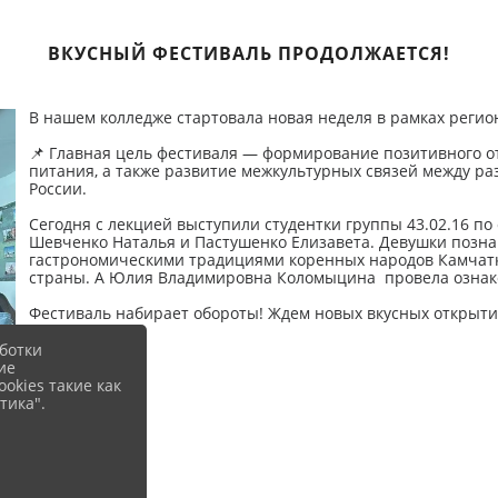
ВКУСНЫЙ ФЕСТИВАЛЬ ПРОДОЛЖАЕТСЯ!
В нашем колледже стартовала новая неделя в рамках регио
📌 Главная цель фестиваля — формирование позитивного о
питания, а также развитие межкультурных связей между 
России.
Сегодня с лекцией выступили студентки группы 43.02.16 п
Шевченко Наталья и Пастушенко Елизавета. Девушки познако
гастрономическими традициями коренных народов Камчатк
страны. А Юлия Владимировна Коломыцина провела ознако
Фестиваль набирает обороты! Ждем новых вкусных открыт
ботки
ие
okies такие как
тика".