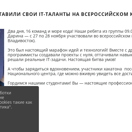
ТАВИЛИ СВОИ IT-ТАЛАНТЫ НА ВСЕРОССИЙСКОМ 
Два дня, 16 команд и море кода! Наши ребята из группы 09
Дарина — с 27 по 28 ноября участвовали во всероссийском к
Владивосток).
Это был настоящий марафон идей и технологий! Вместе с д
программисты создавали проекты с нуля, оттачивали навы
решали реальные IT-задачи. Настоящая битва умов!
А чтобы зарядиться вдохновением, участники хакатона пос
Национального центра, где можно вживую увидеть все дост
Гордимся нашими студентами! Вы — настоящие профессион
ботки
ие
okies такие как
тика".