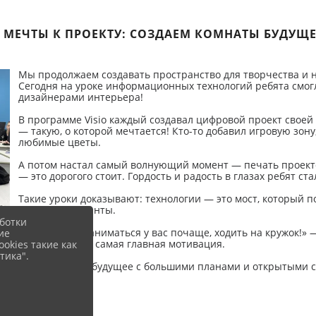
 МЕЧТЫ К ПРОЕКТУ: СОЗДАЕМ КОМНАТЫ БУДУЩ
Мы продолжаем создавать пространство для творчества и 
Сегодня на уроке информационных технологий ребята смог
дизайнерами интерьера!
В программе Visio каждый создавал цифровой проект своей
— такую, о которой мечтается! Кто-то добавил игровую зону,
любимые цветы.
А потом настал самый волнующий момент — печать проектов
— это дорогого стоит. Гордость и радость в глазах ребят ст
Такие уроки доказывают: технологии — это мост, который 
развивать таланты.
ботки
«Я бы хотела заниматься у вас почаще, ходить на кружок!»
ие
Такие слова — самая главная мотивация.
okies такие как
тика".
Мы смотрим в будущее с большими планами и открытыми 