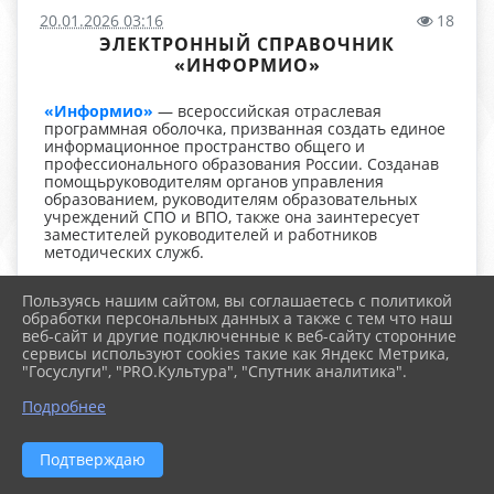
20.01.2026 03:16
18
ЭЛЕКТРОННЫЙ СПРАВОЧНИК
«ИНФОРМИО»
«Информио»
— всероссийская отраслевая
программная оболочка, призванная создать единое
информационное пространство общего и
профессионального образования России. Созданав
помощьруководителям органов управления
образованием, руководителям образовательных
учреждений СПО и ВПО, также она заинтересует
заместителей руководителей и работников
методических служб.
«Информио»
представляет собой электронный
Пользуясь нашим сайтом, вы соглашаетесь с политикой
справочник, который осуществляет оперативное
обработки персональных данных а также с тем что наш
обеспечение всех типов образовательных
веб-сайт и другие подключенные к веб-сайту сторонние
учреждений нормативными, методическими,
сервисы используют cookies такие как Яндекс Метрика,
научно-практическими материалами, способствует
"Госуслуги", "PRO.Культура", "Спутник аналитика".
повышению компетентности менеджеров высшего
и среднего звена, осуществляет анализ практики
Подробнее
всей системы образования.
Работа с ресурсом:
Подтверждаю
зайти на сайт:
http://www.informio.ru/
;