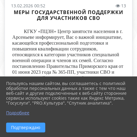
13.02.2026 00:52
13
МЕРЫ ГОСУДАРСТВЕННОЙ ПОДДЕРЖКИ
ДЛЯ УЧАСТНИКОВ СВО
КГКУ «ПЦЗН» Центр занятости населения в г.
Арсеньеве информирует, Вас о важной инициативе,
касающейся профессиональной подготовки и
повышения квалификации сотрудников,
относящихся к категории участников специальной
военной операции и членов их семей. Согласно
постановлению Правительства Приморского края от
01 июня 2023 года № 365-ПП, участники СВО и
члены их семей имеют право на бесплатное
Пользуясь нашим сайтом, вы соглашаетесь с политикой
профессиональное обучение и дополнительное
обработки персональных данных а также с тем что наш
профессиональное образование, организуемое
веб-сайт и другие подключенные к веб-сайту сторонние
центром занятости населения. Эта мера направлена
сервисы используют cookies такие как Яндекс Метрика,
на обеспечение необходимого уровня
"Госуслуги", "PRO.Культура", "Спутник аналитика".
профессиональных навыков и способностей для
Подробнее
успешного выполнения трудовых обязанностей и
успешной интеграции в рабочую среду. Просим
обратить особое внимание на следующую
Подтверждаю
информацию: - Программы направлены на
приобретение конкретных навыков и компетенций,