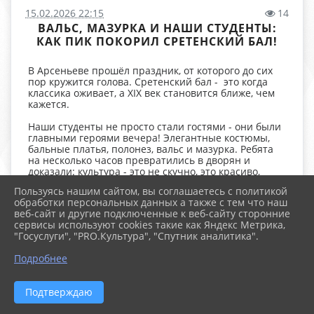
15.02.2026 22:15
14
ВАЛЬС, МАЗУРКА И НАШИ СТУДЕНТЫ:
КАК ПИК ПОКОРИЛ СРЕТЕНСКИЙ БАЛ!
В Арсеньеве прошёл праздник, от которого до сих
пор кружится голова. Сретенский бал - это когда
классика оживает, а XIX век становится ближе, чем
кажется.
Наши студенты не просто стали гостями - они были
главными героями вечера! Элегантные костюмы,
бальные платья, полонез, вальс и мазурка. Ребята
на несколько часов превратились в дворян и
доказали: культура - это не скучно, это красиво,
стильно и очень атмосферно. ✨
Пользуясь нашим сайтом, вы соглашаетесь с политикой
обработки персональных данных а также с тем что наш
Бал объединил молодёжь колледжей и школ, а
веб-сайт и другие подключенные к веб-сайту сторонние
организовали его Арсеньевская епархия и
сервисы используют cookies такие как Яндекс Метрика,
Управление образования ко Дню православной
"Госуслуги", "PRO.Культура", "Спутник аналитика".
молодёжи и празднику Сретения Господня.
Подробнее
Смотрите, как это было, в новом выпуске
«СТУДенческой минутки»! 🎥👇
Подтверждаю
Чувствуете этот вайб? Ставьте ❤️,
если тоже хотите
на бал!