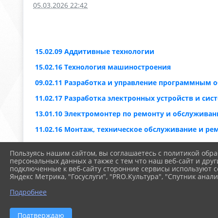
05.03.2026 22:42
15.02.09 Аддитивные технологии
15.02.16 Технология машиностроения
09.02.11 Разработка и управление программным 
11.02.17 Разработка электронных устройств и сис
13.01.10 Электромонтер по ремонту и обслуживан
11.02.16 Монтаж, техническое обслуживание и ре
13.02.13 Эксплуатация и обслуживание электрич
Пользуясь нашим сайтом, вы соглашаетесь с политикой обра
24.02.01 Производство летательных аппаратов
персональных данных а также с тем что наш веб-сайт и друг
подключенные к веб-сайту сторонние сервисы используют co
27.02.07 Управление качеством продукции, процес
Яндекс Метрика, "Госуслуги", "PRO.Культура", "Спутник анали
15.01.38 Оператор-наладчик металлообрабатыва
Подробнее
15.01.05 Сварщик(ручной и частично мнеханизир
Подтверждаю