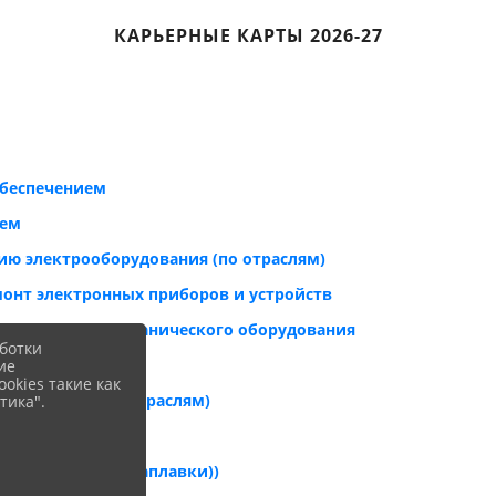
КАРЬЕРНЫЕ КАРТЫ 2026-27
обеспечением
тем
ию электрооборудования (по отраслям)
монт электронных приборов и устройств
еского электромеханического оборудования
ботки
ие
okies такие как
сов и услуг (по отраслям)
тика".
ющих станков
ованной сварки(наплавки))