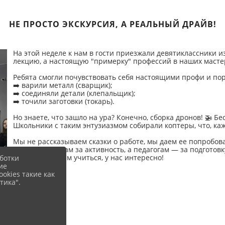
НЕ ПРОСТО ЭКСКУРСИЯ, А РЕАЛЬНЫЙ ДРАЙВ!
На этой неделе к нам в гости приезжали девятиклассники из
лекцию, а настоящую "примерку" профессий в наших мастер
Ребята смогли почувствовать себя настоящими профи и по
➡️ варили металл (сварщик);
➡️ соединяли детали (клепальщик);
➡️ точили заготовки (токарь).
Но знаете, что зашло на ура? Конечно, сборка дронов! 🚁 Б
Школьники с таким энтузиазмом собирали коптеры, что, каж
Мы не рассказываем сказки о работе, мы даем ее попробов
Спасибо ребятам за активность, а педагогам — за подготовк
Приходите к нам учиться, у нас интересно!
ботки
ие
okies такие как
тика".