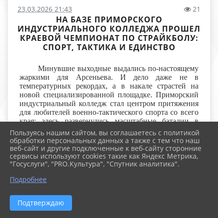
23.03.2026 21:43
21
НА БАЗЕ ПРИМОРСКОГО
ИНДУСТРИАЛЬНОГО КОЛЛЕДЖА ПРОШЕЛ
КРАЕВОЙ ЧЕМПИОНАТ ПО СТРАЙКБОЛУ:
СПОРТ, ТАКТИКА И ЕДИНСТВО
Минувшие выходные выдались по-настоящему
жаркими для Арсеньева. И дело даже не в
температурных рекордах, а в накале страстей на
новой специализированной площадке. Приморский
индустриальный колледж стал центром притяжения
для любителей военно-тактического спорта со всего
края: здесь развернулись масштабные баталии в
рамках Чемпионата Арсеньевского городского
Пользуясь нашим сайтом, вы соглашаетесь с политикой
округа и Первенства Приморского края по
обработки персональных данных а также с тем что наш
страйкболу.
веб-сайт и другие подключенные к веб-сайту сторонние
сервисы используют cookies такие как Яндекс Метрика,
"Госуслуги", "PRO.Культура", "Спутник аналитика".
Событие не осталось без внимания руководства
муниципалитета. Глава Арсеньевского городского
Подробнее
округа Сергей Сергеевич Угаров лично посетил
соревнования и высоко оценил уровень их
организации.
Подтверждаю
«С радостью приветствовал команды молодых