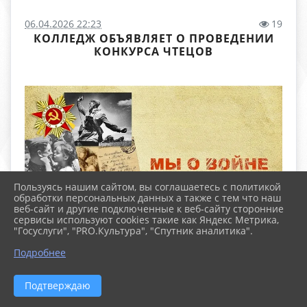
06.04.2026 22:23
19
КОЛЛЕДЖ ОБЪЯВЛЯЕТ О ПРОВЕДЕНИИ
КОНКУРСА ЧТЕЦОВ
Пользуясь нашим сайтом, вы соглашаетесь с политикой
обработки персональных данных а также с тем что наш
веб-сайт и другие подключенные к веб-сайту сторонние
сервисы используют cookies такие как Яндекс Метрика,
"Госуслуги", "PRO.Культура", "Спутник аналитика".
Подробнее
Внимание, дорогие студенты и преподаватели!
Подтверждаю
Колледж объявляет о проведении конкурса чтецов,
посвященного Великой Отечественной войне -