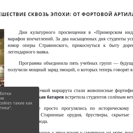
ЕШЕСТВИЕ СКВОЗЬ ЭПОХИ: ОТ ФОРТОВОЙ АРТИ
Дни культурного просвещения в «Приморском инду
марафон впечатлений. За два насыщенных дня студенты усп
юмор оперы Стравинского, прикоснуться к быту доре
легендарного маяка.
Программа объединила пять учебных групп — будущи
получили мощный заряд эмоций, о которых теперь говорят в
Первой точкой маршрута стали живописные фортифик
ботки
Новосильцевская батарея
встретила студентов солёным вет
ие
okies такие как
тика".
Ребята не просто прогулялись по историческому
Владивостока. Старинные орудия, брустверы, скрытые
защитниках города.
«Когда стоишь у этих пушек и смотришь на море, пони