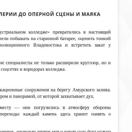
ЛЛЕРИИ ДО ОПЕРНОЙ СЦЕНЫ И МАЯКА
стриальном колледже» превратились в настоящий
ели побывать на старинной батарее, оценить тонкий
волюционного Владивостока и встретить закат у
е специалисты не только расширили кругозор, но и
 соцсетях и коридорах колледжа.
ационные сооружения на берегу Амурского залива.
ром и панорамой, от которой захватывает дух.
 месту — они погрузились в атмосферу обороны
 переходы: каждый камень здесь хранит память о
маешь, насколько хрупок мир и какую силу духа нужно