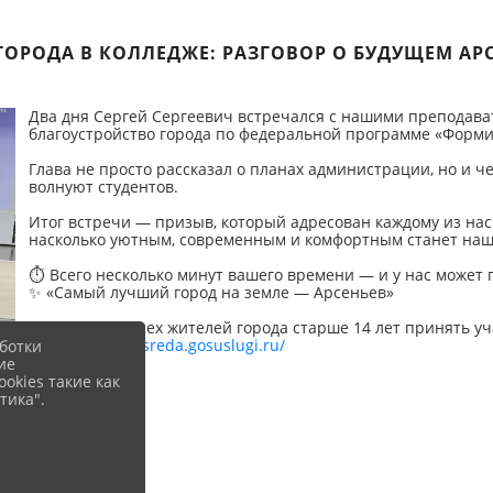
ГОРОДА В КОЛЛЕДЖЕ: РАЗГОВОР О БУДУЩЕМ АР
Два дня Сергей Сергеевич встречался с нашими преподава
благоустройство города по федеральной программе «Форми
Глава не просто рассказал о планах администрации, но и ч
волнуют студентов.
Итог встречи — призыв, который адресован каждому из нас:
насколько уютным, современным и комфортным станет наш
⏱ Всего несколько минут вашего времени — и у нас может
✨ «Самый лучший город на земле — Арсеньев»
Приглашаем всех жителей города старше 14 лет принять у
https://zagorodsreda.gosuslugi.ru/
ботки
ие
okies такие как
тика".