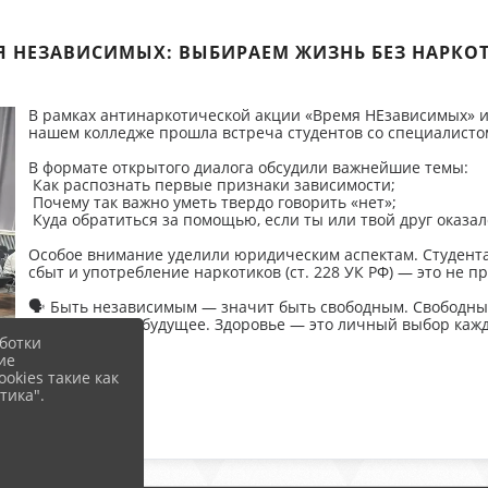
Я НЕЗАВИСИМЫХ: ВЫБИРАЕМ ЖИЗНЬ БЕЗ НАРКО
В рамках антинаркотической акции «Время НЕзависимых» 
нашем колледже прошла встреча студентов со специалисто
В формате открытого диалога обсудили важнейшие темы:
Как распознать первые признаки зависимости;
Почему так важно уметь твердо говорить «нет»;
Куда обратиться за помощью, если ты или твой друг оказалс
Особое внимание уделили юридическим аспектам. Студента
сбыт и употребление наркотиков (ст. 228 УК РФ) — это не 
🗣 Быть независимым — значит быть свободным. Свободным
страха за своё будущее. Здоровье — это личный выбор кажд
ботки
ие
okies такие как
тика".