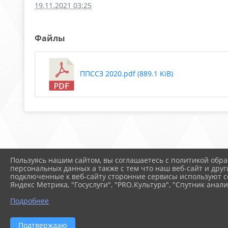
19.11.2021 03:25
Файлы
ППССЗ 2020.pdf (889.1 KiB)
Пользуясь нашим сайтом, вы соглашаетесь с политикой обра
персональных данных а также с тем что наш веб-сайт и друг
подключенные к веб-сайту сторонние сервисы используют co
Яндекс Метрика, "Госуслуги", "PRO.Культура", "Спутник анали
Подробнее
2026 г. arspik.ru
Вход
Подтверждаю