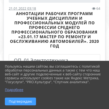
21.01.2022 03:18
64
АННОТАЦИИ РАБОЧИХ ПРОГРАММ
УЧЕБНЫХ ДИСЦИПЛИН И
ПРОФЕССИОНАЛЬНЫХ МОДУЛЕЙ ПО
ПРОФЕССИИ СРЕДНЕГО
ПРОФЕССИОНАЛЬНОГО ОБРАЗОВАНИЯ
«23.01.17 МАСТЕР ПО РЕМОНТУ И
ОБСЛУЖИВАНИЮ АВТОМОБИЛЕЙ». 2020
ГОД
ОП. 01 Электротехника
Пользуясь нашим сайтом, вы соглашаетесь с политикой
обработки персональных данных а также с тем что наш
ОП. 02 Охрана труда
веб-сайт и другие подключенные к веб-сайту сторонние
сервисы используют cookies такие как Яндекс Метрика,
"Госуслуги", "PRO.Культура", "Спутник аналитика".
ОП. 03 Материаловедение
Подробнее
ОП. 04 Техническое черчение
Подтверждаю